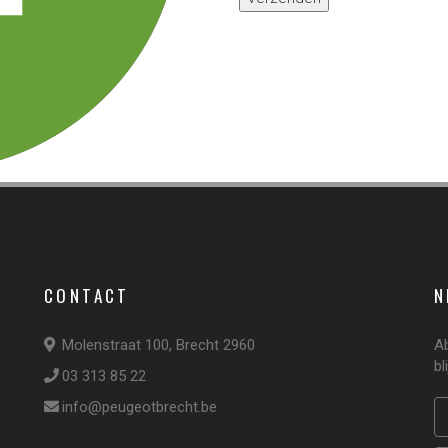
CONTACT
N
Molenstraat 100, Brecht 2960
A
bl
03 313 85 22
info@peugeotbrecht.be