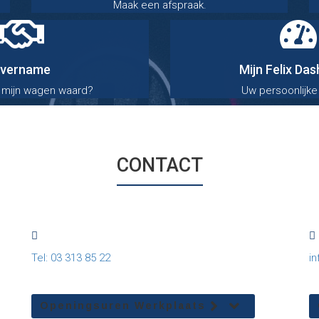
Maak een afspraak.
vername
Mijn Felix Da
 mijn wagen waard?
Uw persoonlijke
CONTACT
Tel: 03 313 85 22
i
Openingsuren Werkplaats