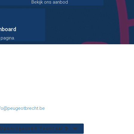
Bekijk ons aanbod
shboard
 pagina.
nfo@peugeotbrecht.be
Openingsuren Toonzaal