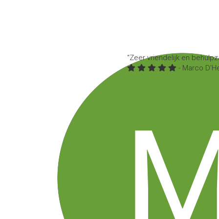
Zeer vriendelijk en behulp
- Marco D'He