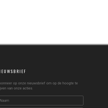
IEUWSBRIEF
bonneer op onze nieuwsbrief om op de hoogte te
ijven van onze acties.