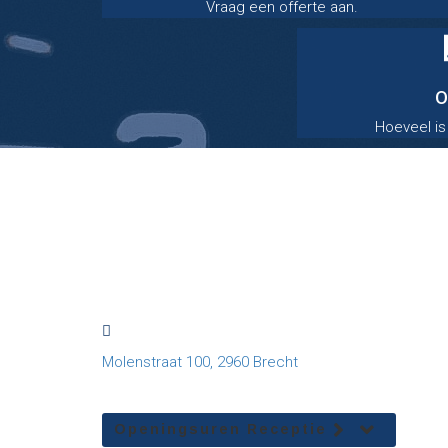
Vraag een offerte aan.
O
Hoeveel is
Molenstraat 100, 2960 Brecht
Openingsuren Receptie