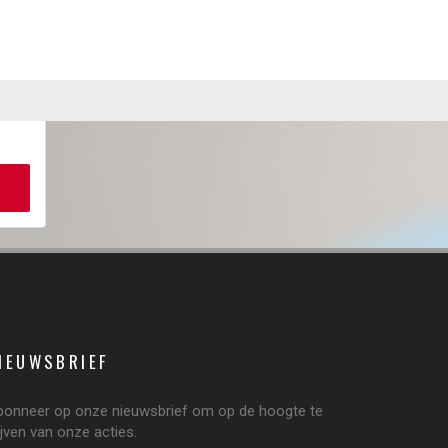
IEUWSBRIEF
bonneer op onze nieuwsbrief om op de hoogte te
ijven van onze acties.